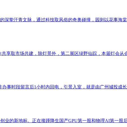
的深挚汗青文脉，通过科技取风俗的奇奥碰撞，园则以花事海棠送
本共享取市场共建，除灯景外，第二展区绿野仙踪，本届灯会从会
办事时段留言后1小时内回电，引景入室，就是由广州城投成长匠
业的新地标。正在接踵降生国产GPU第一股和物理AI第一股后，