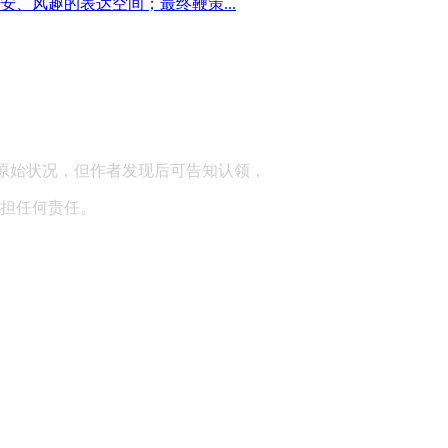
、风趣的表达空间；最终鞭策...
顾问：陕西润丰律师事务所
原始状况，但作者发现后可告知认领，
担任何责任。