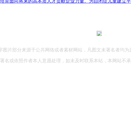
培育面向将来的高本质人才贡献企业力量。为自闭症儿童建立平安
183 9181 6005
客服热线：
03 公司地址：陕西省咸阳市秦都区世纪大道华宇双子星A座 法律
文字图片部分来源于公共网络或者素材网站，凡图文未署名者均为
署名或依照作者本人意愿处理，如未及时联系本站，本网站不承