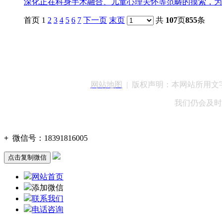
深化正在科身手术融合、儿童心理关怀等范畴的摸索，为
首页 1
2
3
4
5
6
7
下一页
末页
共
107
页
855
条
客服QQ：100148
网站地图
| 版权声明：本网站所用
我们仍会及时
+
微信号：
18391816005
点击复制微信
网站首页
添加微信
联系我们
电话咨询