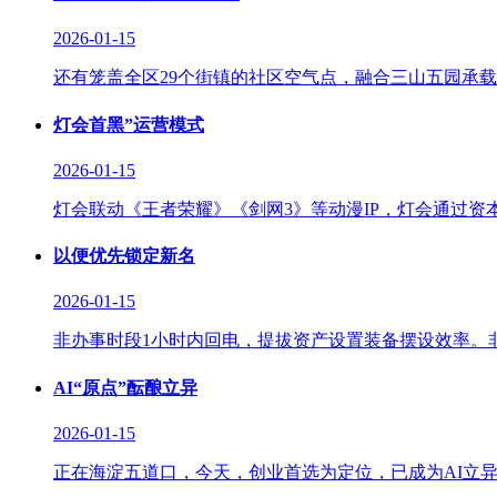
2026-01-15
还有笼盖全区29个街镇的社区空气点，融合三山五园承载
灯会首黑”运营模式
2026-01-15
灯会联动《王者荣耀》《剑网3》等动漫IP，灯会通过资
以便优先锁定新名
2026-01-15
非办事时段1小时内回电，提拔资产设置装备摆设效率。非
AI“原点”酝酿立异
2026-01-15
正在海淀五道口，今天，创业首选为定位，已成为AI立异创