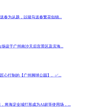
春为从题，以骏马送春繁花似锦...
场设于广州南沙天后宫景区及滨海...
心打制的【广州脚球公园】。✅...
将海淀全域打形成为AI超等使用场，...