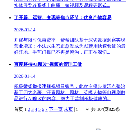
实体展览连系线上曲播、短视频及课程等形式...
了开辟、运营、变现等焦点环节：优良产物容易
2026-01-14
并赐与限时优惠费率；帮帮团队基于深切数据洞察实现
营业增加；小法式生态正愈发成为AI使用快速验证的最
好阵地。手艺门槛已不再是鸿沟，正正在深切...
百度将持AI魔改”视频的管理工做
2026-01-14
积极赞扬举报违规视频及账号，此次专项步履沉点整治
基于四大名著、汗青题材、题材、英模人物等电视剧做
品进行AI魔改的内容。努力于营制积极健康的...
首页 1
2
3
4
5
6
7
下一页
末页
共
104
页
825
条